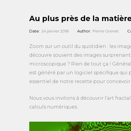
Au plus près de la matièr
Date:
24 janvier 2018
Author:
Pierre Grenet
C
Zoom sur un outil du quotidien : les images 
découvre souvent des images surprenante
microscopique ? Rien de tout ça ! Générale
est généré par un logiciel spécifique qui p
essentiel de notre recette pour concevoi
Nous vous invitons à découvrir l’art fract
calculs numériques.