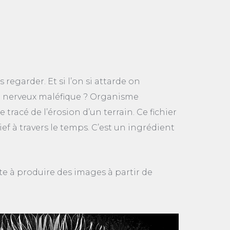
 regarder. Et si l’on si attarde on
e nerveux maléfique ? Organisme
racé de l’érosion d’un terrain. Ce fichier
ief à travers le temps. C’est un ingrédient
te à produire des images à partir de