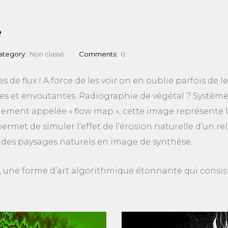
e
ategory:
Non classé
Comments:
0
de flux ! A force de les voir on en oublie parfois de les
s et envoutantes. Radiographie de végétal ? Systèm
ment appelée « flow map », cette image représente le t
ermet de simuler l’effet de l’érosion naturelle d’un rel
r des paysages naturels en image de synthèse.
al, une forme d’art algorithmique étonnante qui consis