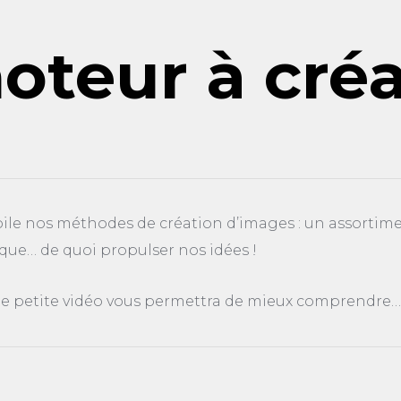
oteur à cré
oile nos méthodes de création d’images : un assorti
que… de quoi propulser nos idées !
une petite vidéo vous permettra de mieux comprendre…