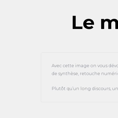
Le m
Avec cette image on vous dév
de synthèse, retouche numéri
Plutôt qu’un long discours, 