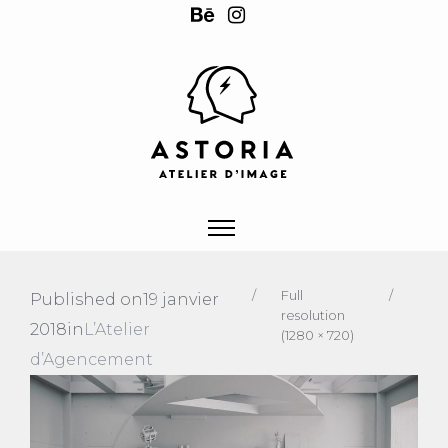
/
Full
/
Published on
19 janvier
resolution
2018
in
L’Atelier
(1280 × 720)
d’Agencement