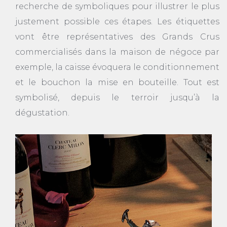
recherche de symboliques pour illustrer le plus
justement possible ces étapes. Les étiquettes
vont être représentatives des Grands Crus
commercialisés dans la maison de négoce par
exemple, la caisse évoquera le conditionnement
et le bouchon la mise en bouteille. Tout est
symbolisé, depuis le terroir jusqu’à la
dégustation.