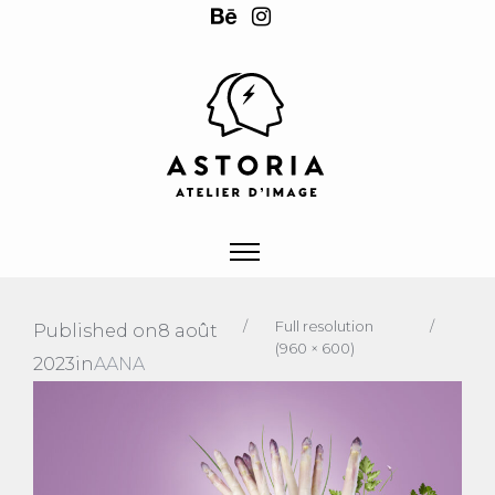
/
Full resolution
/
Published on
8 août
(960 × 600)
2023
in
AANA